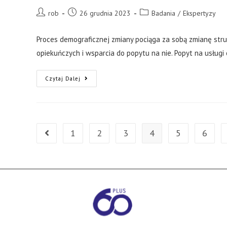
rob
26 grudnia 2023
Badania
/
Ekspertyzy
Proces demograficznej zmiany pociąga za sobą zmianę str
opiekuńczych i wsparcia do popytu na nie. Popyt na usługi
Czytaj Dalej
1
2
3
4
5
6