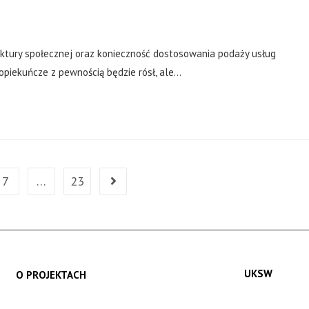
uktury społecznej oraz konieczność dostosowania podaży usług
 opiekuńcze z pewnością będzie rósł, ale…
7
…
23
UKSW
O PROJEKTACH