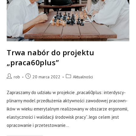
Trwa nabór do pro­jektu
„praca60plus”
rob
20 marca 2022
Aktualności
Zapraszamy do udzi­ału w pro­jek­cie „praca60plus: inter­dyscy­
pli­narny model przedłuże­nia akty­wności zawodowej pra­cown­
ików w wieku emery­tal­nym real­i­zowany w obszarze ergonomii,
elasty­czności i wal­i­dacji środowisk pracy”. Jego celem jest
opra­cow­anie i przetestowanie…