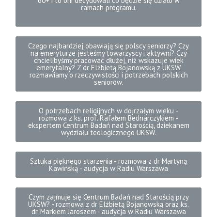
60+ i to oni decydowali co będzie się działo w
ramach programu.
Czego najbardziej obawiają się polscy seniorzy? Czy
na emeryturze jesteśmy towarzyscy i aktywni? Czy
chcielibyśmy pracować dłużej, niż wskazuje wiek
emerytalny? Z dr Elżbietą Bojanowską z UKSW
rozmawiamy o rzeczywistości i potrzebach polskich
seniorów.
O potrzebach religijnych w dojrzałym wieku -
rozmowa z ks. prof. Rafałem Bednarczykiem -
ekspertem Centrum Badań nad Starością, dziekanem
wydziału teologicznego UKSW.
Sztuka pięknego starzenia - rozmowa z dr Martyną
Kawińską - audycja w Radiu Warszawa
Czym zajmuje się Centrum Badań nad Starością przy
UKSW? - rozmowa z dr Elżbietą Bojanowską oraz ks.
dr. Markiem Jaroszem - audycja w Radiu Warszawa