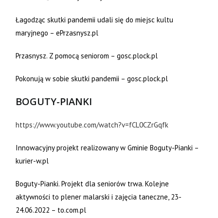
Łagodząc skutki pandemii udali się do miejsc kultu
maryjnego – ePrzasnysz.pl
Przasnysz. Z pomocą seniorom – gosc.plock.pl
Pokonują w sobie skutki pandemii – gosc.plock.pl
BOGUTY-PIANKI
https://www.youtube.com/watch?v=fCL0CZrGqfk
Innowacyjny projekt realizowany w Gminie Boguty-Pianki –
kurier-w.pl
Boguty-Pianki. Projekt dla seniorów trwa. Kolejne
aktywności to plener malarski i zajęcia taneczne, 23-
24.06.2022 – to.com.pl