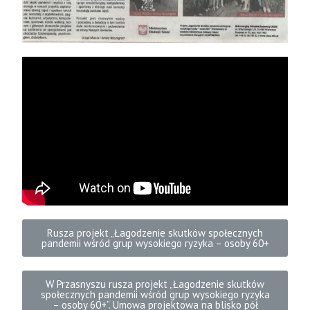
Rusza projekt „Łagodzenie skutków społecznych
pandemii wśród grup wysokiego ryzyka – osoby 60+
W Przasnyszu rusza projekt „Łagodzenie skutków
społecznych pandemii wśród grup wysokiego ryzyka
– osoby 60+”. Umowa projektowa na blisko pół