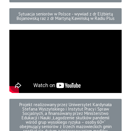
Sytuacja seniorów w Polsce - wywiad z dr Elżbietą
Bojanowską raz z dr Martyną Kawińską w Radiu Plus
Projekt realizowany przez Uniwersytet Kardynała
Stefana Wyszyńskiego i Instytut Pracy i Spraw
Socjalnych, a finansowany przez Ministerstwo
Edukacji i Nauki „Łagodzenie skutków pandemii
wśród grup wysokiego ryzyka – osoby 60+”
obejmujący seniorów z trzech mazowieckich gmin
spotkał się dużym zainteresowaniem mediów.