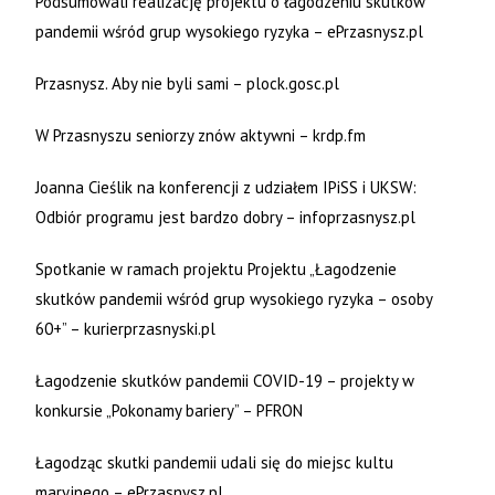
Podsumowali realizację projektu o łagodzeniu skutków
pandemii wśród grup wysokiego ryzyka – ePrzasnysz.pl
Przasnysz. Aby nie byli sami – plock.gosc.pl
W Przasnyszu seniorzy znów aktywni – krdp.fm
Joanna Cieślik na konferencji z udziałem IPiSS i UKSW:
Odbiór programu jest bardzo dobry – infoprzasnysz.pl
Spotkanie w ramach projektu Projektu „Łagodzenie
skutków pandemii wśród grup wysokiego ryzyka – osoby
60+” – kurierprzasnyski.pl
Łagodzenie skutków pandemii COVID-19 – projekty w
konkursie „Pokonamy bariery” – PFRON
Łagodząc skutki pandemii udali się do miejsc kultu
maryjnego – ePrzasnysz.pl