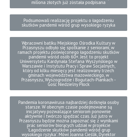
miliona złotych już została podpisana
Podsumowali realizację projektu o łagodzeniu
skutków pandemii wśród grup wysokiego ryzyka
Wpracowni batiku Miejskiego Ośrodka Kultury w
Przasnyszu odbyło się spotkanie z seniorami, w
ramach projektu poświęconego łagodzeniu skutków
pandemii wśród osób 60+. Jest to projekt
Uniwersytetu Kardynała Stefana Wyszyńskiego w
Warszawie i Instytutu Pracy i Spraw Socjalnych,
który od kilku miesięcy jest realizowany trzech
gminach województwa mazowieckiego, w
Przasnyszu, Wyszogrodzie i Bogutach-Piankach -
Gość Niedzielny Płock
Pandemia koronawirusa najbardziej dotknęła osoby
starsze. W obecnym czasie podejmowane są
inicjatywy pozwalające seniorom ponownie
aktywnie i twórczo spędzać czas. Już jutro w
Przasnyszu będzie można zapoznać się z wynikami
prac seniorów biorących udział w projekcie
“Łagodzenie skutków pandemii wśród grup
wysokiego ryzyka”. Mówi Joanna Cieślik, Dyrektor