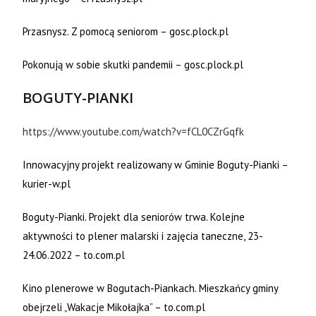
Przasnysz. Z pomocą seniorom – gosc.plock.pl
Pokonują w sobie skutki pandemii – gosc.plock.pl
BOGUTY-PIANKI
https://www.youtube.com/watch?v=fCL0CZrGqfk
Innowacyjny projekt realizowany w Gminie Boguty-Pianki –
kurier-w.pl
Boguty-Pianki. Projekt dla seniorów trwa. Kolejne
aktywności to plener malarski i zajęcia taneczne, 23-
24.06.2022 – to.com.pl
Kino plenerowe w Bogutach-Piankach. Mieszkańcy gminy
obejrzeli „Wakacje Mikołajka” – to.com.pl