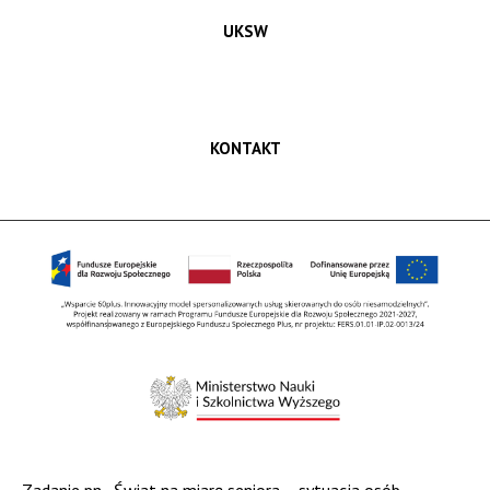
UKSW
KONTAKT
Zadanie pn. „Świat na miarę seniora – sytuacja osób