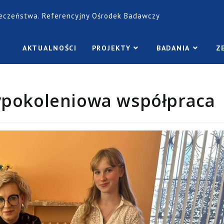
łeczeństwa. Referencyjny Ośrodek Badawczy
AKTUALNOŚCI
PROJEKTY
BADANIA
Z
zypokoleniowa współpraca