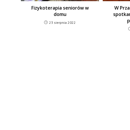
Fizykoterapia seniorów w
W Prza
domu
spotkan
p
23 sierpnia 2022