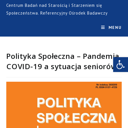
Centrum Badań nad Starością i Starzeniem się
Społeczeństwa. Referencyjny Ośrodek Badawczy
MENU
Polityka Społeczna – Pandemia
Open toolbar
COVID-19 a sytuacja seniorów